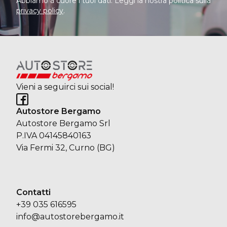
Abbiamo a cuore i tuoi dati. Leggi la nostra politica sulla
privacy policy
.
Vieni a seguirci sui social!
Autostore Bergamo
Autostore Bergamo Srl
P.IVA 04145840163
Via Fermi 32, Curno (BG)
Contatti
+39 035 616595
info@autostorebergamo.it